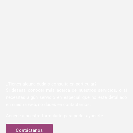
¿Tienes alguna duda o consulta en particular?
Si deseas conocer más acerca de nuestros servicios, o si
necesitas algún servicio en especial que no este detallado
en nuestra web, no dudes en contactarnos.
Accede a nuestro formulario para poder ayudarte.
Contáctanos