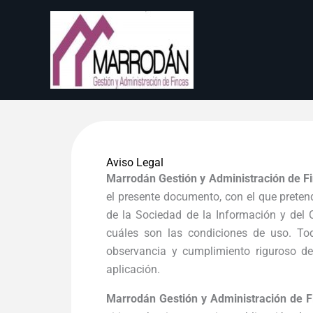
Ir
al
contenido
Aviso Legal
Marrodán Gestión y Administración de F
el presente documento, con el que preten
de la Sociedad de la Información y del 
cuáles son las condiciones de uso. To
observancia y cumplimiento riguroso de
aplicación.
Marrodán Gestión y Administración de F