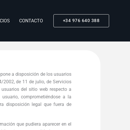
CIOS
CONTACTO
+34 976 640 388
pone a disposición de los usuarios
/2002, de 11 de julio, de Servicios
 usuarios del sitio web respecto a
 usuario, comprometiéndose a la
ra disposición legal que fuera de
ormación que pudiera aparecer en el