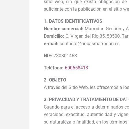
sitio web, sin que exista obligación d
suficiente con la publicación en el sitio w
1. DATOS IDENTIFICATIVOS
Nombre comercial:
Marrodán Gestión y A
Domicilio:
C. Virgen del Río 35, 50500, Ta
e-mail:
contacto@fincasmarrodan.es
NIF:
73080146S
Teléfono:
600658413
2. OBJETO
A través del Sitio Web, les ofrecemos a lo
3. PRIVACIDAD Y TRATAMIENTO DE DA
Cuando para el acceso a determinados cont
veracidad, exactitud, autenticidad y vig
su naturaleza o finalidad, en los términos