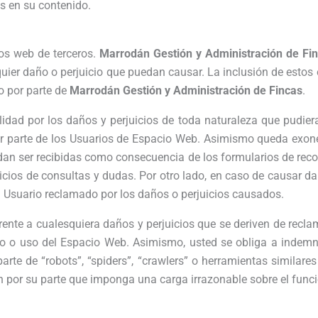
es en su contenido.
ios web de terceros.
Marrodán Gestión y Administración de Fi
quier daño o perjuicio que puedan causar. La inclusión de esto
o por parte de
Marrodán Gestión y Administración de Fincas
.
idad por los daños y perjuicios de toda naturaleza que pudiera
 por parte de los Usuarios de Espacio Web. Asimismo queda exon
dan ser recibidas como consecuencia de los formularios de rec
cios de consultas y dudas. Por otro lado, en caso de causar dañ
el Usuario reclamado por los daños o perjuicios causados.
ente a cualesquiera daños y perjuicios que se deriven de rec
 o uso del Espacio Web. Asimismo, usted se obliga a indemni
parte de “robots”, “spiders”, “crawlers” o herramientas similar
ón por su parte que imponga una carga irrazonable sobre el fun