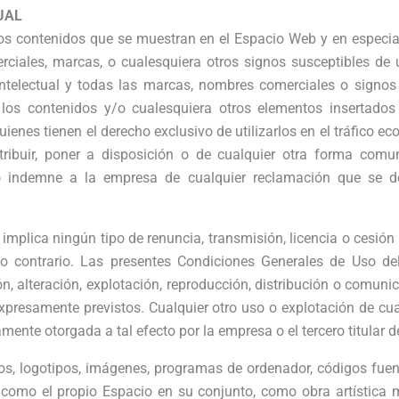
UAL
os contenidos que se muestran en el Espacio Web y en especial,
ciales, marcas, o cualesquiera otros signos susceptibles de ut
ntelectual y todas las marcas, nombres comerciales o signos 
re los contenidos y/o cualesquiera otros elementos insertado
ienes tienen el derecho exclusivo de utilizarlos en el tráfico ec
tribuir, poner a disposición o de cualquier otra forma comu
o indemne a la empresa de cualquier reclamación que se de
mplica ningún tipo de renuncia, transmisión, licencia o cesión t
o contrario. Las presentes Condiciones Generales de Uso de
ón, alteración, explotación, reproducción, distribución o comun
expresamente previstos. Cualquier otro uso o explotación de cu
amente otorgada a tal efecto por la empresa o el tercero titular 
ños, logotipos, imágenes, programas de ordenador, códigos fuent
sí como el propio Espacio en su conjunto, como obra artística